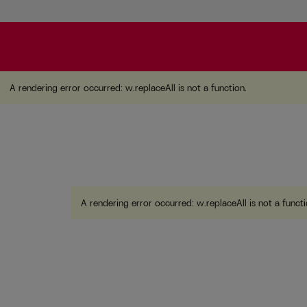
A rendering error occurred:
w.replaceAll is not a function
A rendering error occurred:
w.replaceAll is not a function
.
A rendering error occurred:
w.replaceAll is not a funct