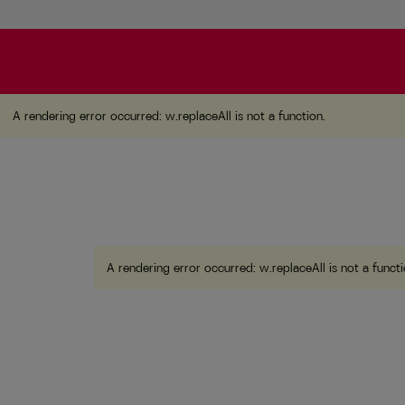
A rendering error occurred:
w.replaceAll is not a function
A rendering error occurred:
w.replaceAll is not a function
.
A rendering error occurred:
w.replaceAll is not a funct