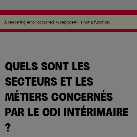
A rendering error occurred:
w.replaceAll is not a
function
.
A rendering error occurred:
w.replaceAll is not a function
.
QUELS SONT LES
SECTEURS ET LES
MÉTIERS CONCERNÉS
PAR LE CDI INTÉRIMAIRE
?