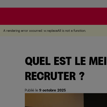
A rendering error occurred:
w.replaceAll is not a function
A rendering error occurred:
w.replaceAll is not a function
.
QUEL EST LE M
RECRUTER ?
Publié le
9 octobre 2025