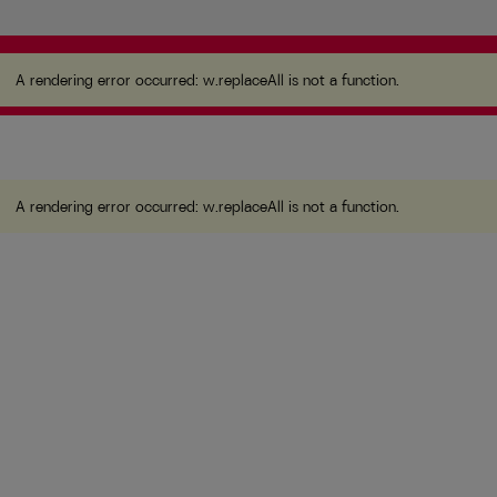
A rendering error occurred:
w.replaceAll is not a function
.
A rendering error occurred:
w.replaceAll is not a function
.
A rendering error occurred:
w.replaceAll is not a function
.