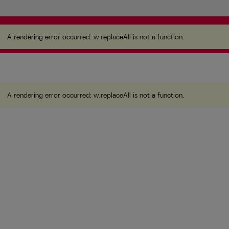
A rendering error occurred:
w.replaceAll is not a function
.
A rendering error occurred:
w.replaceAll is not a function
.
A rendering error occurred:
w.replaceAll is not a function
.