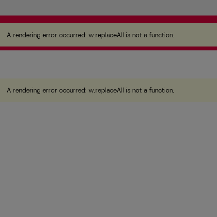
A rendering error occurred:
w.replaceAll is not a function
.
A rendering error occurred:
w.replaceAll is not a function
.
A rendering error occurred:
w.replaceAll is not a function
.