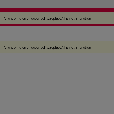
A rendering error occurred:
w.replaceAll is not a function
.
A rendering error occurred:
w.replaceAll is not a function
.
A rendering error occurred:
w.replaceAll is not a function
.