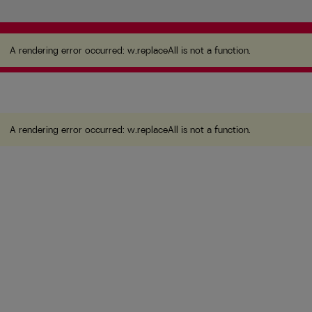
A rendering error occurred:
w.replaceAll is not a function
.
A rendering error occurred:
w.replaceAll is not a function
.
A rendering error occurred:
w.replaceAll is not a function
.