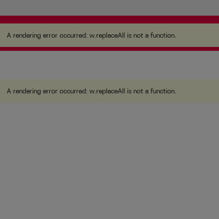
A rendering error occurred:
w.replaceAll is not a function
.
A rendering error occurred:
w.replaceAll is not a function
.
A rendering error occurred:
w.replaceAll is not a function
.