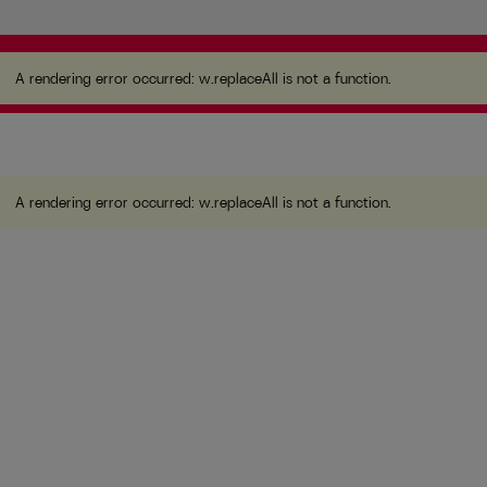
A rendering error occurred:
w.replaceAll is not a function
.
A rendering error occurred:
w.replaceAll is not a function
.
A rendering error occurred:
w.replaceAll is not a function
.