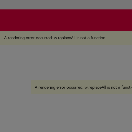
A rendering error occurred:
w.replaceAll is not a function
.
A rendering error occurred:
w.replaceAll is not a function
.
A rendering error occurred:
w.replaceAll is not a funct