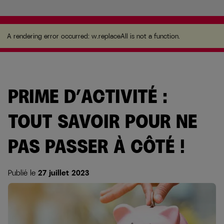
A rendering error occurred:
w.replaceAll is not a function
.
A rendering error occurred:
w.replaceAll is not a function
.
PRIME D’ACTIVITÉ :
TOUT SAVOIR POUR NE
PAS PASSER À CÔTÉ !
Publié le
27 juillet 2023