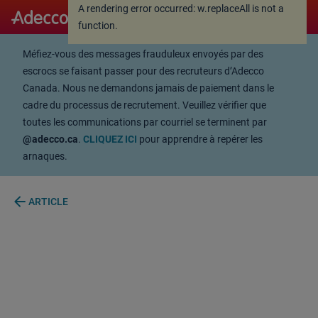
A rendering error occurred:
w.replaceAll is not a
A rendering error occurred:
w.replaceAll is not a
function
.
function
.
Méfiez-vous des messages frauduleux envoyés par des
escrocs se faisant passer pour des recruteurs d’Adecco
Canada. Nous ne demandons jamais de paiement dans le
cadre du processus de recrutement. Veuillez vérifier que
toutes les communications par courriel se terminent par
@adecco.ca
.
CLIQUEZ ICI
pour apprendre à repérer les
arnaques.
arrow_back
ARTICLE