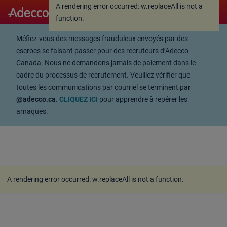
A rendering error occurred:
w.replaceAll is not a
A rendering error occurred:
w.replaceAll is not a
function
.
function
.
Méfiez-vous des messages frauduleux envoyés par des
escrocs se faisant passer pour des recruteurs d’Adecco
Canada. Nous ne demandons jamais de paiement dans le
cadre du processus de recrutement. Veuillez vérifier que
toutes les communications par courriel se terminent par
@adecco.ca
.
CLIQUEZ ICI
pour apprendre à repérer les
arnaques.
A rendering error occurred:
w.replaceAll is not a function
.