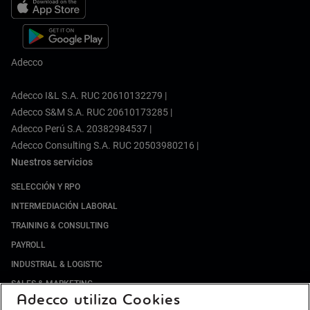
Adecco
Adecco I&L S.A. RUC 20610132279 |
Adecco S&M S.A. RUC 20610173285 |
Adecco Perú S.A. 20382984537 |
Adecco Consulting S.A. RUC 20503980216 |
Nuestros servicios
SELECCIÓN Y RPO
INTERMEDIACIÓN LABORAL
TRAINING & CONSULTING
PAYROLL
INDUSTRIAL & LOGISTIC
SALES & MARKETING
Adecco utiliza Cookies
MINERIA