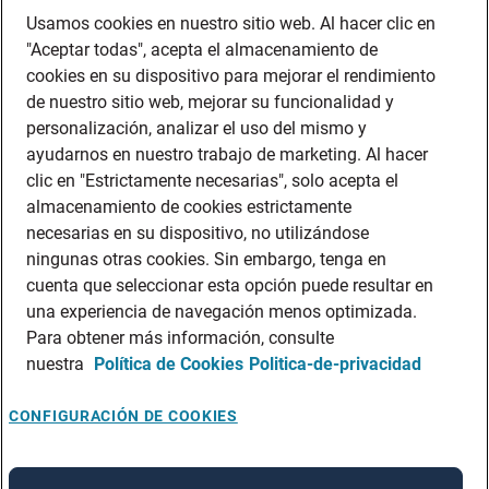
BPO
Usamos cookies en nuestro sitio web. Al hacer clic en
"Aceptar todas", acepta el almacenamiento de
FACILITY MANAGEMENT
Servicio a Candidatos
cookies en su dispositivo para mejorar el rendimiento
de nuestro sitio web, mejorar su funcionalidad y
ADECCO EMPLEO
personalización, analizar el uso del mismo y
POLITICA SSOMA
ayudarnos en nuestro trabajo de marketing. Al hacer
ALCANCE DEL SISTEMA DE GESTION AMBIENTAL - ADECCO CONSULTING
clic en "Estrictamente necesarias", solo acepta el
SA
almacenamiento de cookies estrictamente
CÓDIGO DE CONDUCTA
necesarias en su dispositivo, no utilizándose
POLÍTICA DE CALIDAD ADECCO
ningunas otras cookies. Sin embargo, tenga en
ALCANCE DEL SISTEMA DE GESTIÓN DE SEGURIDAD Y SALUD
cuenta que seleccionar esta opción puede resultar en
OCUPACIONAL
una experiencia de navegación menos optimizada.
Contacto
Para obtener más información, consulte
nuestra
Política de Cookies
Politica-de-privacidad
CONSULTAS GENERALES: ADECCOTEESCUCHA.PERU@ADECCO.COM
CONSULTAS DE CANDIDATOS: CANDIDATOS.PERU@ADECCO.COM
CONFIGURACIÓN DE COOKIES
COTIZACIONES Y CONSULTAS COMERCIALES:
SERVICIOS.PERU@ADECCO.COM
CENTRO EMPRESARIAL LOS INKAS - AV. CIRCUNVALACION CLUB GOLF