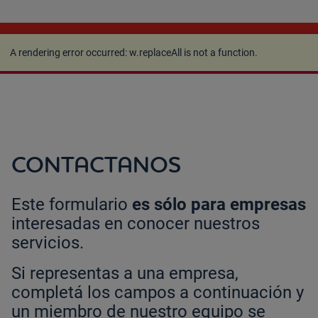
A rendering error occurred:
w.replaceAll is not a
function
.
A rendering error occurred:
w.replaceAll is not a function
.
CONTACTANOS
Este formulario
es sólo para empresas
interesadas en conocer nuestros
servicios.
Si representas a una empresa,
completá los campos a continuación y
un miembro de nuestro equipo se