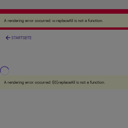
A rendering error occurred:
w.replaceAll is not a
function
.
A rendering error occurred:
w.replaceAll is not a function
.
arrow_back
STARTSEITE
A rendering error occurred:
l[0].replaceAll is not a function
.