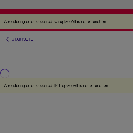
A rendering error occurred:
w.replaceAll is not a
function
.
A rendering error occurred:
w.replaceAll is not a function
.
arrow_back
STARTSEITE
A rendering error occurred:
l[0].replaceAll is not a function
.