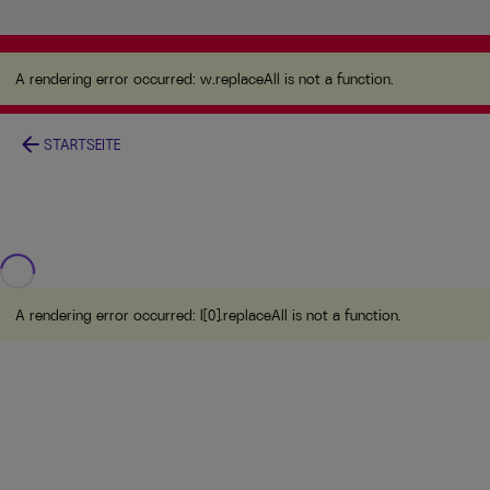
A rendering error occurred:
w.replaceAll is not a
function
.
A rendering error occurred:
w.replaceAll is not a function
.
arrow_back
STARTSEITE
A rendering error occurred:
l[0].replaceAll is not a function
.