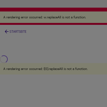
A rendering error occurred:
w.replaceAll is not a
function
.
A rendering error occurred:
w.replaceAll is not a function
.
arrow_back
STARTSEITE
A rendering error occurred:
l[0].replaceAll is not a function
.