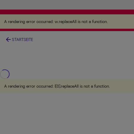
A rendering error occurred:
w.replaceAll is not a
function
.
A rendering error occurred:
w.replaceAll is not a function
.
arrow_back
STARTSEITE
A rendering error occurred:
l[0].replaceAll is not a function
.