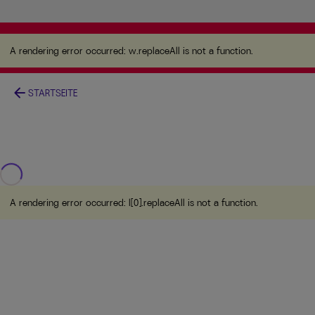
A rendering error occurred:
w.replaceAll is not a
function
.
A rendering error occurred:
w.replaceAll is not a function
.
arrow_back
STARTSEITE
A rendering error occurred:
l[0].replaceAll is not a function
.