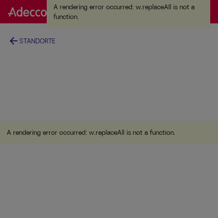
A rendering error occurred:
w.replaceAll is not a
A rendering error occurred:
w.replaceAll is not a
function
.
function
.
arrow_back
STANDORTE
A rendering error occurred:
w.replaceAll is not a function
.