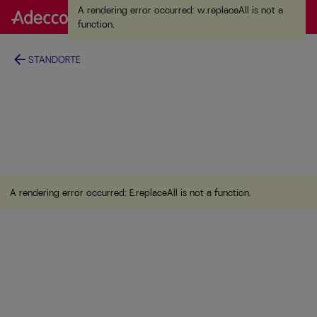
A rendering error occurred:
w.replaceAll is not a
A rendering error occurred:
w.replaceAll is not a
function
.
function
.
arrow_back
STANDORTE
A rendering error occurred:
E.replaceAll is not a function
.