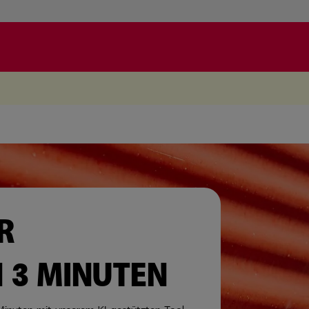
.
R
N 3 MINUTEN