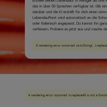
Erstelle deinen Lebenslauf in weniger als drei
das in über 50 Sprachen verfügbar ist. Gib ei
darüber und die KI erstellt für dich einen sinnv
Lebenslauftext wird automatisch an die Schw
oder Italienisch angepasst. Du kannst ihn gan
verfeinern. Probiere es jetzt aus und mache de
A rendering error occurred:
re.toString(...).replac
A rendering error occurred:
m.replaceAll is not a funct