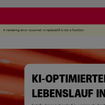
A rendering error occurred:
w.replaceAll is not a function
A rendering error occurred:
w.replaceAll is not a function
.
KI-OPTIMIERTE
LEBENSLAUF I