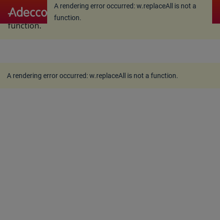
A rendering error occurred:
w.replaceAll is not a
A rendering error occurred:
w.replaceAll is not a
function
.
function
.
A rendering error occurred:
w.replaceAll is not a function
.