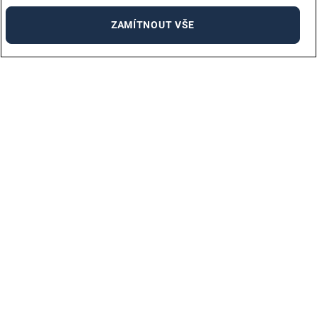
ZAMÍTNOUT VŠE
Pro kandidáty
VŠECHNA PRACOVNÍ MÍSTA
OTÁZKY PRO UCHAZEČE
NAHRAJTE SVŮJ ŽIVOTOPIS!
Pro zaměstnavatele
O NÁS