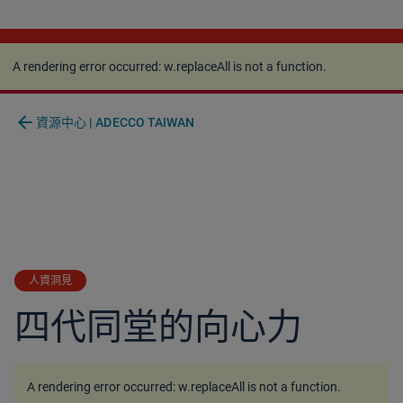
A rendering error occurred:
w.replaceAll is not a
function
.
A rendering error occurred:
w.replaceAll is not a function
.
arrow_back
資源中心 | ADECCO TAIWAN
人資洞見
四代同堂的向心力
A rendering error occurred:
w.replaceAll is not a function
.