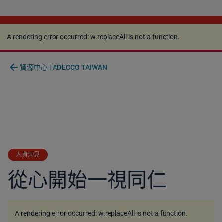
A rendering error occurred:
w.replaceAll is not a
function
.
A rendering error occurred:
w.replaceAll is not a function
.
arrow_back
資源中心 | ADECCO TAIWAN
人資洞見
從心開始一視同仁
A rendering error occurred:
w.replaceAll is not a function
.