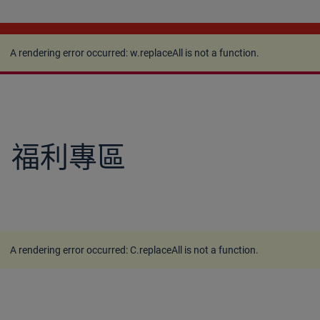
A rendering error occurred:
w.replaceAll is not a
function
.
A rendering error occurred:
w.replaceAll is not a function
.
福利專區
A rendering error occurred:
C.replaceAll is not a function
.