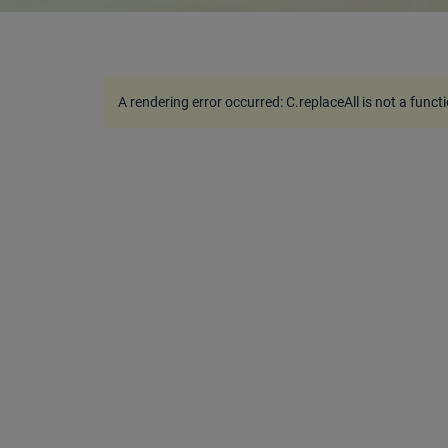
A rendering error occurred:
C.replaceAll is not a funct