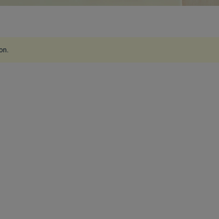
ion
.