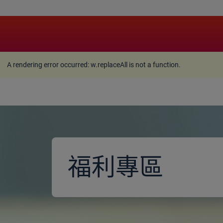
A rendering error occurred:
w.replaceAll is not a function
A rendering error occurred:
w.replaceAll is not a function
.
福利專區