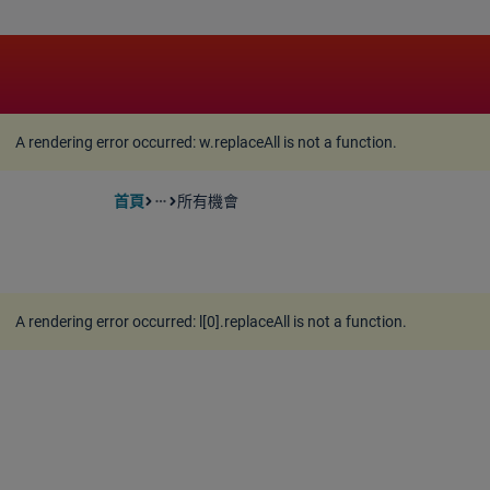
A rendering error occurred:
w.replaceAll is not a function
A rendering error occurred:
w.replaceAll is not a function
.
首頁
所有機會
more_horiz
A rendering error occurred:
l[0].replaceAll is not a function
.