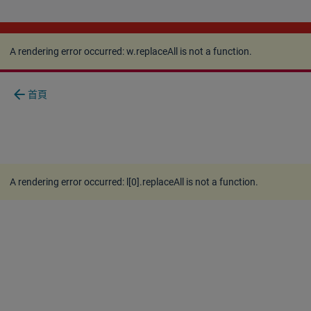
A rendering error occurred:
w.replaceAll is not a
function
.
A rendering error occurred:
w.replaceAll is not a function
.
arrow_back
首頁
A rendering error occurred:
l[0].replaceAll is not a function
.