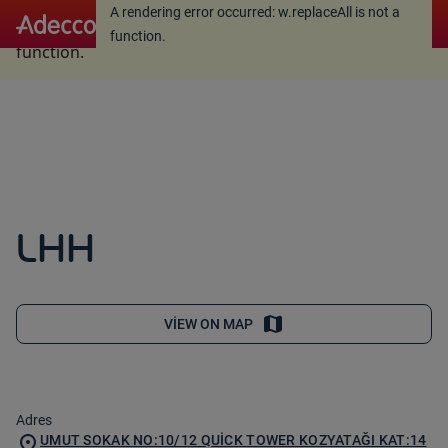
A rendering error occurred:
w.replaceAll is not a
A rendering error occurred:
w.replaceAll is not a
function
.
function
.
LHH
VIEW ON MAP
Adres
UMUT SOKAK NO:10/12 QUICK TOWER KOZYATAĞI KAT:14