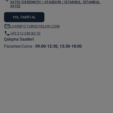
34752 İÇERENKÖY / ATAŞEHIR / İSTANBUL, İSTANBUL,
34752
YOL TARIFI AL
LHHINFO.TURKEY@LHH.COM
+90 212 280 80 10
Çalışma Saatleri
Pazartesi-Cuma
:
09:00-12:30, 13:30-18:00