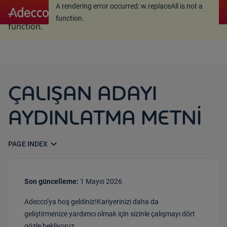
A rendering error occurred:
w.replaceAll is not a
A rendering error occurred:
w.replaceAll is not a
function
.
function
.
ÇALIŞAN ADAYI
AYDINLATMA METNİ
expand_more
PAGE INDEX
Son güncelleme:
1
Mayıs
202
6
Adecco’ya
hoş geldiniz!
Kariyerinizi daha da
geliştirmenize yardımcı olmak için
sizinle
çalışmayı dört
gözle bekliyoruz.