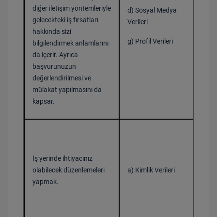
diğer iletişim yöntemleriyle
d) Sosyal Medya
Ver
gelecekteki iş fırsatları
Verileri
hakkında sizi
g) Profil Verileri
bilgilendirmek anlamlarını
da içerir. Ayrıca
başvurunuzun
değerlendirilmesi ve
mülakat yapılmasını da
kapsar.
İş yerinde ihtiyacınız
Bir 
olabilecek düzenlemeleri
a) Kimlik Verileri
yapmak.
Ver