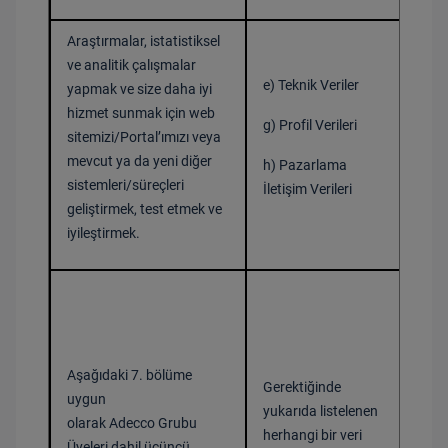
Araştırmalar, istatistiksel
ve analitik çalışmalar
e) Teknik Veriler
yapmak ve size daha iyi
hizmet sunmak için web
Bir 
g) Profil Verileri
sitemizi/Portal’ımızı veya
mevcut ya da yeni diğer
h) Pazarlama
sistemleri/süreçleri
İletişim Verileri
Ver
geliştirmek, test etmek ve
iyileştirmek.
Aşağıdaki 7. bölüme
Gerektiğinde
uygun
Bir 
yukarıda listelenen
olarak Adecco Grubu
herhangi bir veri
Üyeleri dahil üçüncü