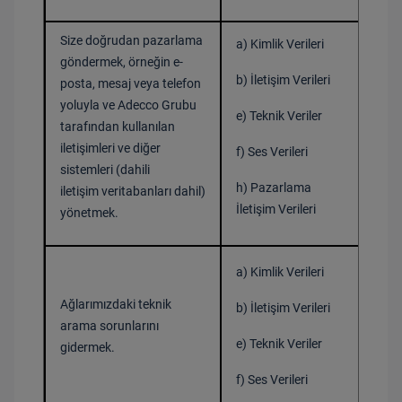
Size doğrudan pazarlama
a) Kimlik Verileri
göndermek, örneğin e-
b) İletişim Verileri
posta, mesaj veya telefon
yoluyla ve Adecco Grubu
Bir 
e) Teknik Veriler
tarafından kullanılan
iletişimleri ve diğer
f) Ses Verileri
sistemleri (dahili
h) Pazarlama
Ver
iletişim veritabanları dahil)
İletişim Verileri
yönetmek.
a) Kimlik Verileri
Ağlarımızdaki teknik
b) İletişim Verileri
Bir 
arama sorunlarını
e) Teknik Veriler
gidermek.
f) Ses Verileri
Ver