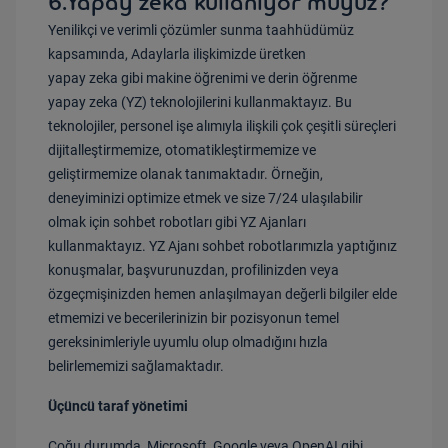
6.Yapay zeka kullanıyor muyuz?
Yenilikçi ve verimli çözümler sunma taahhüdümüz
kapsamında, Adaylarla ilişkimizde üretken
yapay zeka gibi makine öğrenimi ve derin öğrenme
yapay zeka (YZ) teknolojilerini kullanmaktayız. Bu
teknolojiler, personel işe alımıyla ilişkili çok çeşitli süreçleri
dijitalleştirmemize, otomatikleştirmemize ve
geliştirmemize olanak tanımaktadır. Örneğin,
deneyiminizi optimize etmek ve size 7/24 ulaşılabilir
olmak için sohbet robotları gibi YZ Ajanları
kullanmaktayız. YZ Ajanı sohbet robotlarımızla yaptığınız
konuşmalar, başvurunuzdan, profilinizden veya
özgeçmişinizden hemen anlaşılmayan değerli bilgiler elde
etmemizi ve becerilerinizin bir pozisyonun temel
gereksinimleriyle uyumlu olup olmadığını hızla
belirlememizi sağlamaktadır.
Üçüncü taraf yönetimi
Çoğu durumda, Microsoft, Google veya OpenAI gibi