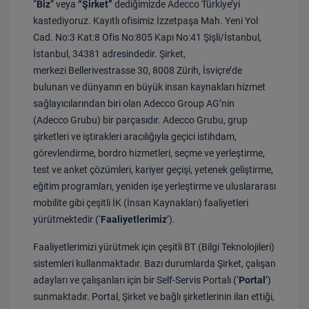
“
Biz
” veya
“Şirket”
dediğimizde Adecco Türkiye’yi
kastediyoruz. Kayıtlı ofisimiz İzzetpaşa Mah. Yeni Yol
Cad. No:3 Kat:8 Ofis No:805 Kapı No:41 Şişli/İstanbul,
İstanbul, 34381 adresindedir. Şirket,
merkezi Bellerivestrasse 30, 8008 Zürih, İsviçre’de
bulunan ve dünyanın en büyük insan kaynakları hizmet
sağlayıcılarından biri olan Adecco Group AG’nin
(Adecco Grubu) bir parçasıdır. Adecco Grubu, grup
şirketleri ve iştirakleri aracılığıyla geçici istihdam,
görevlendirme, bordro hizmetleri, seçme ve yerleştirme,
test ve anket çözümleri, kariyer geçişi, yetenek geliştirme,
eğitim programları, yeniden işe yerleştirme ve uluslararası
mobilite gibi çeşitli İK (İnsan Kaynakları) faaliyetleri
yürütmektedir (‘
Faaliyetlerimiz
’).
Faaliyetlerimizi yürütmek için çeşitli BT (Bilgi Teknolojileri)
sistemleri kullanmaktadır. Bazı durumlarda Şirket, çalışan
adayları ve çalışanları için bir Self-Servis Portalı (‘
Portal
’)
sunmaktadır. Portal, Şirket ve bağlı şirketlerinin ilan ettiği,