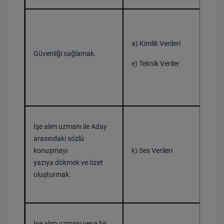
a) Kimlik Verileri
Bir 
Güvenliği sağlamak.
e) Teknik Veriler
Ver
İşe alım uzmanı ile Aday
arasındaki sözlü
Bir 
konuşmayı
k) Ses Verileri
yazıya dökmek ve özet
oluşturmak.
Ver
İşe alım uzmanı veya bir