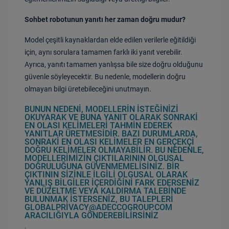
Sohbet robotunun yanıtı her zaman doğru mudur?
Model çeşitli kaynaklardan elde edilen verilerle eğitildiği
için, aynı sorulara tamamen farklı iki yanıt verebilir.
Ayrıca, yanıtı tamamen yanlışsa bile size doğru olduğunu
güvenle söyleyecektir. Bu nedenle, modellerin doğru
olmayan bilgi üretebileceğini unutmayın.
BUNUN NEDENI, MODELLERIN ISTEĞINIZI
OKUYARAK VE BUNA YANIT OLARAK SONRAKI
EN OLASI KELIMELERI TAHMIN EDEREK
YANITLAR ÜRETMESIDIR. BAZI DURUMLARDA,
SONRAKI EN OLASI KELIMELER EN GERÇEKÇI
DOĞRU KELIMELER OLMAYABILIR. BU NEDENLE,
MODELLERIMIZIN ÇIKTILARININ OLGUSAL
DOĞRULUĞUNA GÜVENMEMELISINIZ. BIR
ÇIKTININ SIZINLE ILGILI OLGUSAL OLARAK
YANLIŞ BILGILER IÇERDIĞINI FARK EDERSENIZ
VE DÜZELTME VEYA KALDIRMA TALEBINDE
BULUNMAK ISTERSENIZ, BU TALEPLERI
GLOBALPRIVACY@ADECCOGROUP.COM
ARACILIĞIYLA GÖNDEREBILIRSINIZ
.