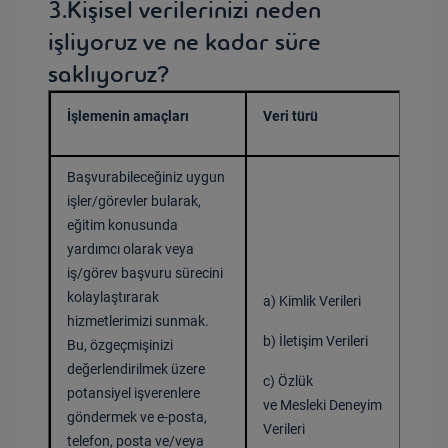
3.Kişisel verilerinizi neden
işliyoruz ve ne kadar süre
saklıyoruz?
İşlemenin amaçları
Veri türü
Kişi
Başvurabileceğiniz uygun
işler/görevler bularak,
eğitim konusunda
yardımcı olarak veya
iş/görev başvuru sürecini
kolaylaştırarak
a) Kimlik Verileri
hizmetlerimizi sunmak.
b) İletişim Verileri
Bu, özgeçmişinizi
değerlendirilmek üzere
c)
Özlük
potansiyel işverenlere
Bir 
ve
Mesleki
Deneyim
göndermek ve e-posta,
Verileri
telefon, posta ve/veya