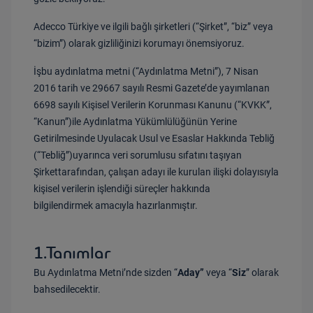
Adecco Türkiye ve ilgili bağlı şirketleri (“Şirket”, “biz” veya
“bizim”) olarak gizliliğinizi korumayı önemsiyoruz.
İşbu aydınlatma metni (“Aydınlatma Metni”), 7 Nisan
2016 tarih ve 29667 sayılı Resmi Gazete’de yayımlanan
6698 sayılı Kişisel Verilerin Korunması Kanunu (“KVKK”,
“Kanun”)
ile Aydınlatma Yükümlülüğünün Yerine
Getirilmesinde Uyulacak Usul ve Esaslar Hakkında Tebliğ
(“Tebliğ”)
uyarınca veri sorumlusu sıfatını taşıyan
Şirket
tarafından, çalışan adayı ile kurulan ilişki dolayısıyla
kişisel verilerin işlendiği süreçler hakkında
bilgilendirmek amacıyla hazırlanmıştır.
1.Tanımlar
Bu
Aydınlatma
Metni’nde
sizden
“
Ada
y”
veya
“
Siz
”
olarak
bahsedilecektir.