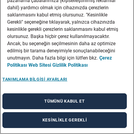
pazarlama çabalarımıza (kişiselleştirilmiş reklamlar
dahil) yardımcı olmak için cihazınızda çerezlerin
saklanmasını kabul etmiş olursunuz. "Kesinlikle
10.Bu Aydınlatma Metni’ndeki
Gerekli" seçeneğine tıklayarak, yalnızca cihazınızda
değişiklikleri nasıl yönetiyoruz?
kesinlikle gerekli çerezlerin saklanmasını kabul etmiş
olursunuz. Başka hiçbir çerez kullanılmayacaktır.
Bu Aydınlatma Metni’nin koşulları, uygulamalarımızdaki
Ancak, bu seçeneğin seçilmesinin daha az optimize
değişiklikler, yasal gereksinimler veya diğer operasyonel
edilmiş bir tarama deneyimiyle sonuçlanabileceğini
nedenlerle zaman zaman değişebilir. Değişiklikler önemli
unutmayın. Daha fazla bilgi için lütfen bkz.
Çerez
ise, Portal’ımızda ve/veya web sitemizde veya diğer
Politikası
Web Sitesi Gizlilik Politikası
iletişim kanalları aracılığıyla sizinle iletişime geçerek
uygun bildirimler sağlayacağız.
TANIMLAMA BILGISI AYARLARI
11.İletişim
Bu Aydınlatma Metni ile ilgili herhangi bir sorunuz veya
TÜMÜNÜ KABUL ET
endişeniz varsa ya da Adecco Grubu’nun Veri Koruma
Görevlisi (DPO) veya yerel Gizlilik Sorumlusu ile iletişime
KESINLIKLE GEREKLI
geçmek istiyorsanız,
lütfen Adecco Grubu’nun DPO’suna globalprivacy@adeccogrou