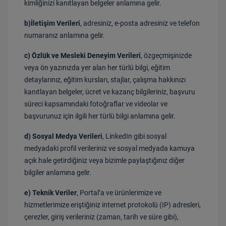
kimliğinizi kanıtlayan belgeler anlamına gelir.
b)İletişim Verileri
, adresiniz, e-posta adresiniz ve telefon
numaranız anlamına gelir.
c) Özlük ve
Mesleki Deneyim Verileri
, özgeçmişinizde
veya ön yazınızda yer alan her türlü bilgi, eğitim
detaylarınız, eğitim kursları, stajlar, çalışma hakkınızı
kanıtlayan belgeler,
ücret ve kazanç bilgileriniz, b
aşvuru
süreci kapsamındaki fotoğraflar ve videolar ve
başvurunuz için ilgili her türlü bilgi anlamına gelir.
d) Sosyal Medya Verileri
, LinkedIn gibi sosyal
medyadaki profil verileriniz ve sosyal medyada kamuya
açık hale getirdiğiniz veya bizimle paylaştığınız diğer
bilgiler anlamına gelir.
e) Teknik Veriler
,
Portal’a
ve ürünlerimize ve
hizmetlerimize eriştiğiniz internet protokolü (IP) adresleri,
çerezler, giriş verileriniz (zaman, tarih ve süre gibi),