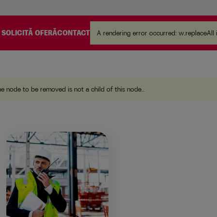
.
SOLICITĂ OFERĂ
CONTACT
A rendering error occurred:
w.replaceAll 
he node to be removed is not a child of this node.
.