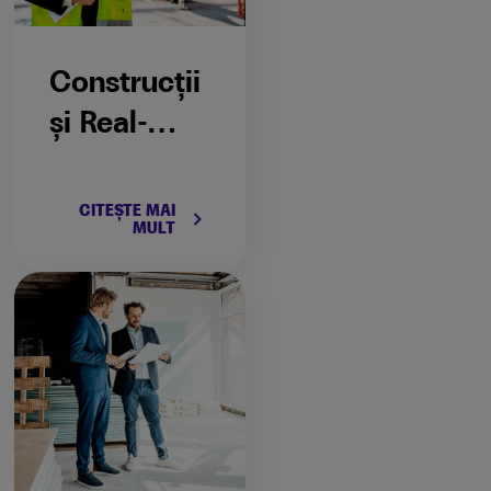
Construcții
și Real-
estate
CITEȘTE MAI
keyboard_arrow_right
MULT