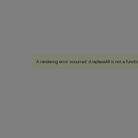
A rendering error occurred:
d.replaceAll is not a functi