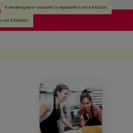
A rendering error occurred:
w.replaceAll is not a function
.
is not a function
.