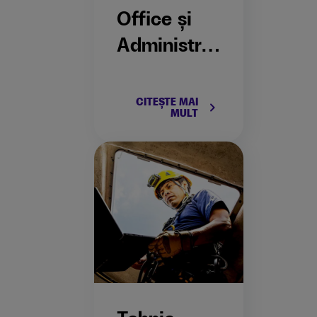
Office și
Administraț
ie
CITEȘTE MAI
keyboard_arrow_right
MULT