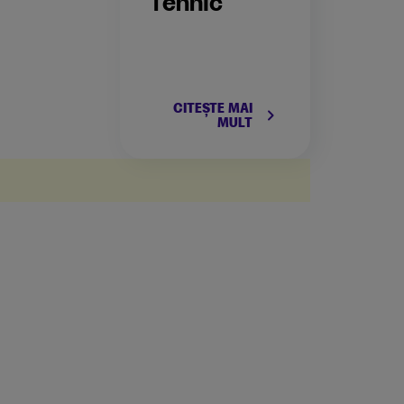
Tehnic
CITEȘTE MAI
keyboard_arrow_right
MULT