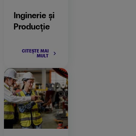
Inginerie și
Producție
CITEȘTE MAI
keyboard_arrow_right
MULT