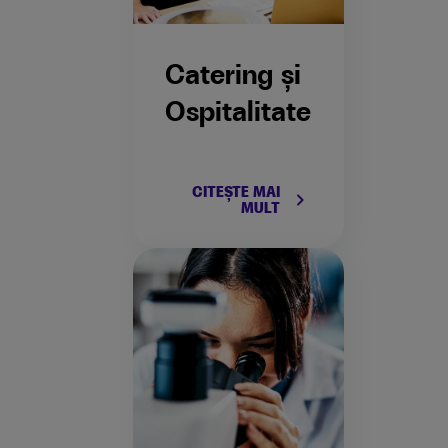
Catering și
Ospitalitate
CITEȘTE MAI
keyboard_arrow_right
MULT