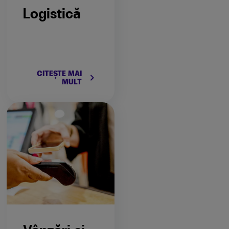
Logistică
CITEȘTE MAI
keyboard_arrow_right
MULT