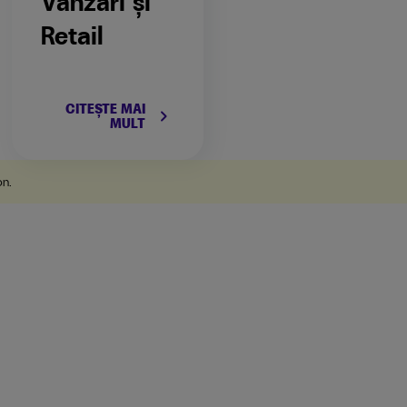
Vânzări și
Retail
CITEȘTE MAI
keyboard_arrow_right
MULT
on
.