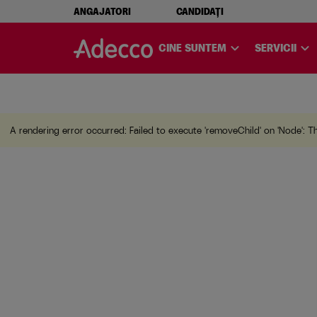
ANGAJATORI
CANDIDAȚI
A rendering error occurred:
w.replaceAll is not a function
expand_more
expand_more
CINE SUNTEM
SERVICII
A rendering error occurred:
Failed to execute 'removeChild' on 'Node': T