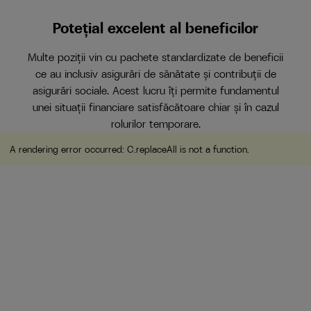
Potețial excelent al beneficilor
Multe poziții vin cu pachete standardizate de beneficii
ce au inclusiv asigurări de sănătate și contribuții de
asigurări sociale. Acest lucru îți permite fundamentul
unei situații financiare satisfăcătoare chiar și în cazul
rolurilor temporare.
A rendering error occurred:
C.replaceAll is not a function
.