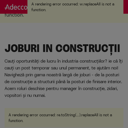
A rendering error occurred:
w.replaceAll is not a
A rendering error occurred:
w.replaceAll is not a
function
.
function
.
JOBURI IN CONSTRUCȚII
Cauți oportunități de lucru în industria construcțiilor? ie că îți
cauți un post temporar sau unul permanent, te ajutăm noi!
Navigheză prin gama noastră largă de joburi - de la posturi
de construcție a structurii până la posturi de finisare interior.
Acem roluri deschise pentru manager în construcție, zidari,
vopsitori și nu numai.
A rendering error occurred:
re.toString(...).replaceAll is not a
function
.