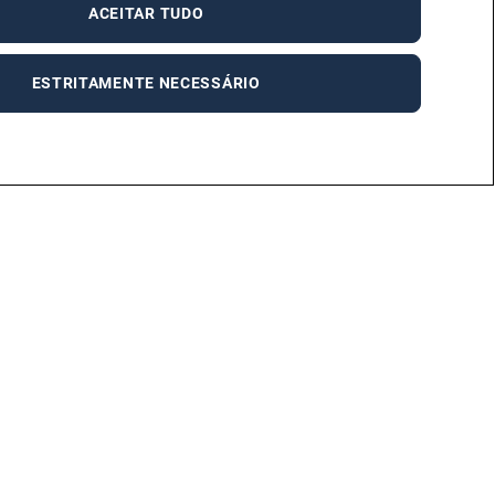
ACEITAR TUDO
ESTRITAMENTE NECESSÁRIO
uem Somos
Políticas de Privacidade
OBRE NÓS
POLÍTICA DE PRIVACIDADE