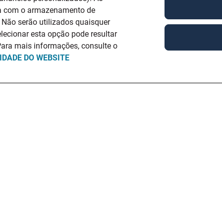
rda com o armazenamento de
. Não serão utilizados quaisquer
lecionar esta opção pode resultar
ara mais informações, consulte o
CIDADE DO WEBSITE
o
Sou Empresa
Serviços Especializados
Q
EMPREGO
QUEM SOMOS
TRABALHO TEMPORÁRIO
S