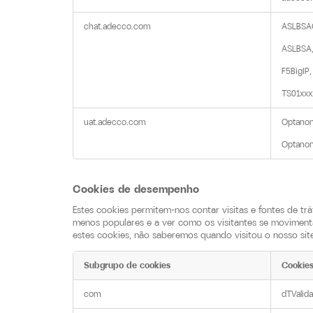
chat.adecco.com
ASLBSA
ASLBSA,
F5BigIP,

TS01xxx
uat.adecco.com
Optanon
Optano
Cookies de desempenho
Estes cookies permitem-nos contar visitas e fontes de t
menos populares e a ver como os visitantes se movimenta
estes cookies, não saberemos quando visitou o nosso site
Subgrupo de cookies
Cookie
Cookies
com
dTValid
de
desempenho