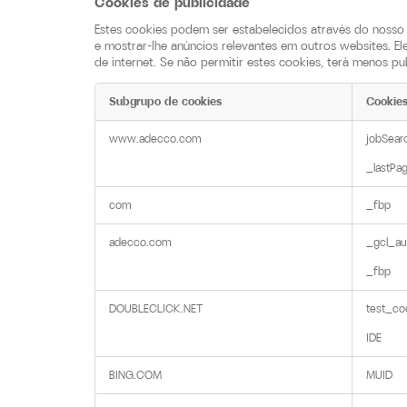
Cookies de publicidade
Estes cookies podem ser estabelecidos através do nosso 
e mostrar-lhe anúncios relevantes em outros websites. E
de internet. Se não permitir estes cookies, terá menos pu
Subgrupo de cookies
Cookie
Cookies
www.adecco.com
jobSearc
de
publicidade
_lastPa
com
_fbp
adecco.com
_gcl_au,
_fbp
DOUBLECLICK.NET
test_coo
IDE
BING.COM
MUID