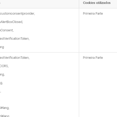
s
Cookies utilizados
customconsentprovider,

Primeira Parte
AlertBoxClosed,

Consent,

stVerificationToken,

ang
stVerificationToken,

Primeira Parte
CORS,

ng,

g,





#lang,

d#lang