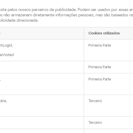
site pelos nossos parceiros de publicidade. Podem ser usados por essas em
les não armazenam diretamente informações pessoais, mas são baseados na 
blicidade direcionada.
s
Cookies utilizados
hLogId,

Primeira Parte
geVisited
Primeira Parte


Primeira Parte
kie,

Terceiro
Terceiro