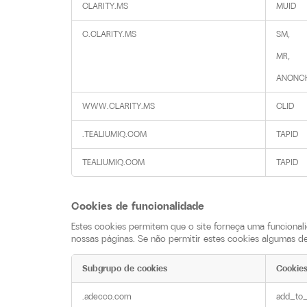
CLARITY.MS
MUID
C.CLARITY.MS
SM,

MR,

ANONC
WWW.CLARITY.MS
CLID
.TEALIUMIQ.COM
TAPID
TEALIUMIQ.COM
TAPID
Cookies de funcionalidade
Estes cookies permitem que o site forneça uma funcional
nossas páginas. Se não permitir estes cookies algumas 
Subgrupo de cookies
Cookie
Cookies
.adecco.com
add_to_
de