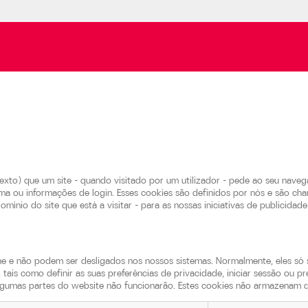
to) que um site - quando visitado por um utilizador - pede ao seu navega
ioma ou informações de login. Esses cookies são definidos por nós e são
mínio do site que está a visitar - para as nossas iniciativas de publicidad
one e não podem ser desligados nos nossos sistemas. Normalmente, eles só
 tais como definir as suas preferências de privacidade, iniciar sessão ou 
algumas partes do website não funcionarão. Estes cookies não armazenam qu