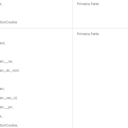
,

Primeira Parte
ationCookie
Primeira Parte
st,

in__se,

in_dc_visit,

n,

in_ses_id,

in__pn,

,

tionCookie,
