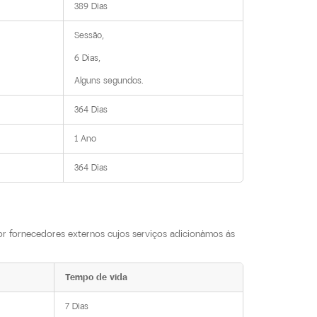
389 Dias
Sessão,

6 Dias,

Alguns segundos.
364 Dias
1 Ano
364 Dias
or fornecedores externos cujos serviços adicionámos às
Tempo de vida
7 Dias