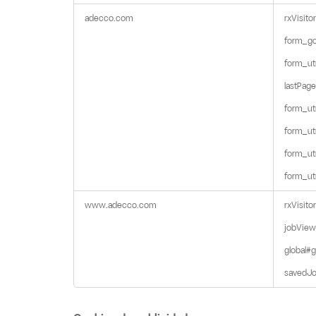
funcionalidade
adecco.com
rxVisitor,
form_gcl
form_ut
lastPage
form_ut
form_ut
form_ut
form_u
www.adecco.com
rxVisitor,
jobViewI
global#g
savedJo