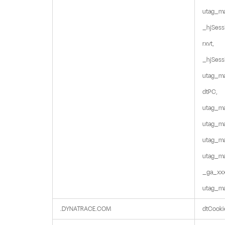
utag_ma
_hjSess
rxvt,

_hjSess
utag_ma
dtPC,

utag_ma
utag_ma
utag_ma
utag_ma
_ga_xxx
utag_m
.DYNATRACE.COM
dtCooki