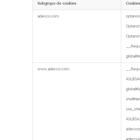
Subgrupo de cookies
Cookie
Cookies
adecco.com
optanon
estritamente
necessários
Optanon
Optanon
__Reque
global#l
www.adecco.com
__Reque
ASLBSA
global#la
shell#lan
sxa_site,
ASLBSA,
adeccosl
adeccoi