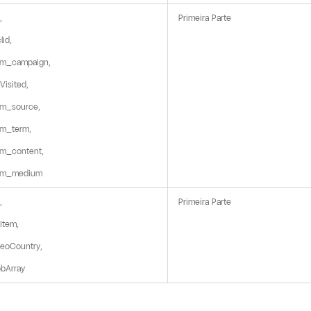


Primeira Parte
id,

m_campaign,

Visited,

m_source,

m_term,

m_content,

tm_medium


Primeira Parte
tem,

eoCountry,

bArray