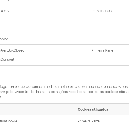
CORS,

Primeira Parte


xxxxx
AlertBoxClosed,

Primeira Parte
nConsent
ráfego, para que possamos medir e melhorar o desempenho do nosso website
m pelo website. Todas as informações recolhidas por estes cookies são a
.
s
Cookies utilizados
ationCookie
Primeira Parte