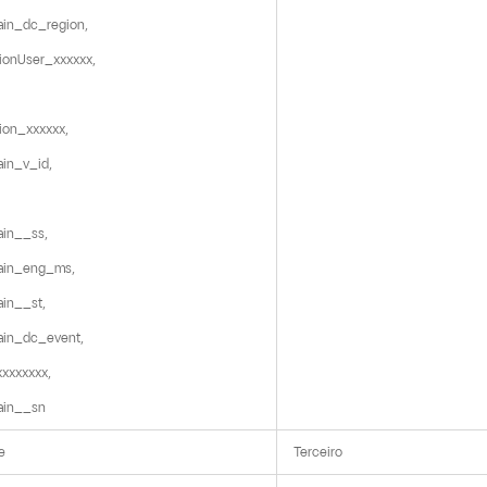
in_dc_region,

ionUser_xxxxxx,

ion_xxxxxx,

in_v_id,

in__ss,

in_eng_ms,

in__st,

in_dc_event,

xxxxxxx,

ain__sn
e
Terceiro