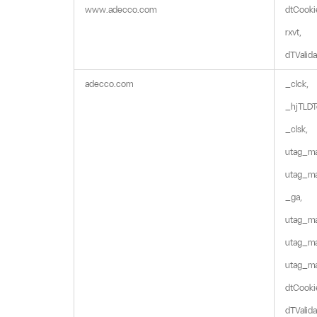
www.adecco.com
dtCookie
rxvt,

dTValid
adecco.com
_clck,

_hjTLDTe
_clsk,

utag_ma
utag_ma
_ga,

utag_mai
utag_ma
utag_ma
dtCookie
dTValida