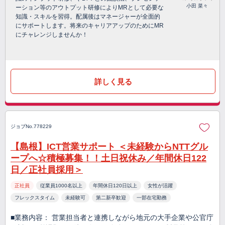
小田 菜々
ーション等のアウトプット研修によりMRとして必要な
知識・スキルを習得。配属後はマネージャーが全面的
にサポートします。将来のキャリアアップのためにMR
にチャレンジしませんか！
詳しく見る
ジョブNo.778229
【島根】ICT営業サポート ＜未経験からNTTグル
ープへ☆積極募集！！土日祝休み／年間休日122
日／正社員採用＞
正社員
従業員1000名以上
年間休日120日以上
女性が活躍
フレックスタイム
未経験可
第二新卒歓迎
一部在宅勤務
■業務内容： 営業担当者と連携しながら地元の大手企業や公官庁