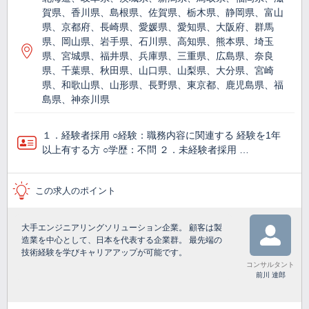
賀県、香川県、島根県、佐賀県、栃木県、静岡県、富山
県、京都府、長崎県、愛媛県、愛知県、大阪府、群馬
県、岡山県、岩手県、石川県、高知県、熊本県、埼玉
県、宮城県、福井県、兵庫県、三重県、広島県、奈良
県、千葉県、秋田県、山口県、山梨県、大分県、宮崎
県、和歌山県、山形県、長野県、東京都、鹿児島県、福
島県、神奈川県
１．経験者採用 ○経験：職務内容に関連する 経験を1年
以上有する方 ○学歴：不問 ２．未経験者採用 …
この求人のポイント
大手エンジニアリングソリューション企業。 顧客は製
造業を中心として、日本を代表する企業群。 最先端の
技術経験を学びキャリアアップが可能です。
コンサルタント
前川 達郎