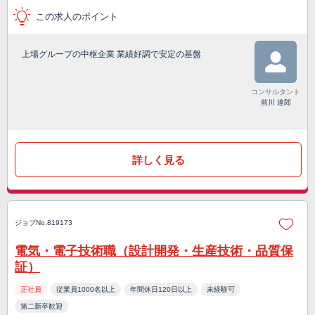
この求人のポイント
上場グループの中枢企業 業績好調で安定の基盤
コンサルタント
前川 達郎
詳しく見る
ジョブNo.819173
電気・電子技術職（設計開発・生産技術・品質保
証）
正社員
従業員1000名以上
年間休日120日以上
未経験可
第二新卒歓迎