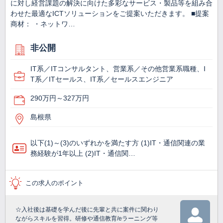
に対し経営課題の解決に向けた多彩なサービス・製品等を組み合
わせた最適なICTソリューションをご提案いただきます。 ■提案
商材： ・ネットワ…
非公開
IT系／ITコンサルタント、営業系／その他営業系職種、I
T系／ITセールス、IT系／セールスエンジニア
290万円～327万円
島根県
以下(1)～(3)のいずれかを満たす方 (1)IT・通信関連の業
務経験が1年以上 (2)IT・通信関…
この求人のポイント
☆入社後は基礎を学んだ後に先輩と共に案件に関わり
ながらスキルを習得。研修や通信教育/eラーニング等