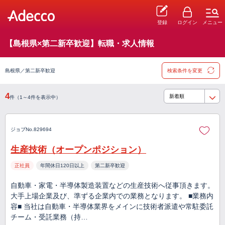
登録
ログイン
メニュー
【島根県×第二新卒歓迎】転職・求人情報
島根県／第二新卒歓迎
検索条件を変更
4
件（1～4件を表示中）
ジョブNo.829694
生産技術（オープンポジション）
正社員
年間休日120日以上
第二新卒歓迎
自動車・家電・半導体製造装置などの生産技術へ従事頂きます。
大手上場企業及び、準ずる企業内での業務となります。 ■業務内
容■ 当社は自動車・半導体業界をメインに技術者派遣や常駐委託
チーム・受託業務（持…