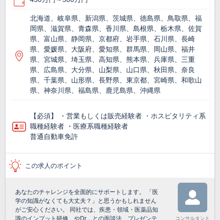
北海道、岐阜県、新潟県、茨城県、徳島県、鳥取県、福
岡県、滋賀県、青森県、香川県、島根県、栃木県、佐賀
県、富山県、静岡県、京都府、岩手県、石川県、長崎
県、愛媛県、大阪府、愛知県、群馬県、岡山県、福井
県、宮城県、埼玉県、高知県、熊本県、兵庫県、三重
県、広島県、大分県、山梨県、山口県、秋田県、奈良
県、千葉県、山形県、長野県、東京都、宮崎県、和歌山
県、神奈川県、福島県、鹿児島県、沖縄県
【必須】 ・営業もしくは販売経験者 ・ホスピタリティ系
職種経験者 ・医療系職種経験者
普通自動車免許
この求人のポイント
あなたのチャレンジを全面的にサポートします。 「医
学の知識がなくても大丈夫？」と思うかもしれません
がご安心ください。 同社では、疾患・領域・医薬品知
識のインプット研修、やDr．との面談法、プレゼンテ
コンサルタント