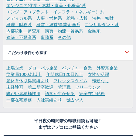
エンジニア(化学・素材・食品・化粧品)系
エンジニア（プラント・インフラ・エネルギー）系
メディカル系
人事・労務系
総務・広報
法務・知財
経理・財務系
経営・経営/事業企画系
コンサルタント系
内部統制・監査系
購買・物流・貿易系
金融系
建築・不動産系
事務系
その他
こだわり条件から探す
上場企業
グローバル企業
ベンチャー企業
外資系企業
従業員1000名以上
年間休日120日以上
女性が活躍
産休育休取得実績あり
フレックスタイム
転勤なし
未経験可
第二新卒歓迎
管理職
フリーランス
障がい者積極採用
語学が生かせる
完全在宅勤務
一部在宅勤務
入社実績あり
独占求人
平日夜の時間帯の転職相談も可能！
まずはアデコにご登録ください