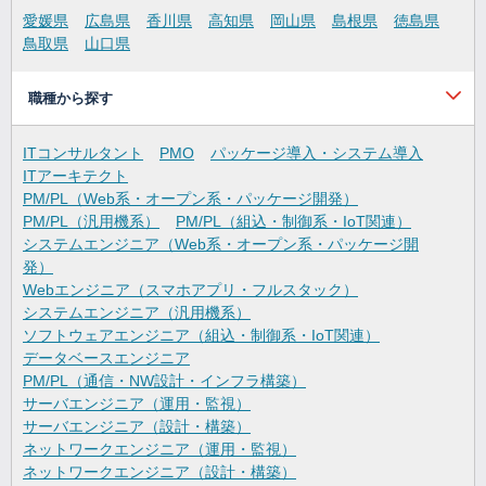
愛媛県
広島県
香川県
高知県
岡山県
島根県
徳島県
鳥取県
山口県
職種から探す
ITコンサルタント
PMO
パッケージ導入・システム導入
ITアーキテクト
PM/PL（Web系・オープン系・パッケージ開発）
PM/PL（汎用機系）
PM/PL（組込・制御系・IoT関連）
システムエンジニア（Web系・オープン系・パッケージ開
発）
Webエンジニア（スマホアプリ・フルスタック）
システムエンジニア（汎用機系）
ソフトウェアエンジニア（組込・制御系・IoT関連）
データベースエンジニア
PM/PL（通信・NW設計・インフラ構築）
サーバエンジニア（運用・監視）
サーバエンジニア（設計・構築）
ネットワークエンジニア（運用・監視）
ネットワークエンジニア（設計・構築）