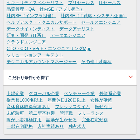
セキュリティスペシャリスト
プリセールス
ITセールス
品質管理・QA
社内SE（アプリ担当）
社内SE（インフラ担当）
社内SE（IT戦略・システム企画）
ヘルプデスク・テクニカルサポート
セールスエンジニア
データサイエンティスト
データアナリスト
研究・開発（IT系）
データエンジニア
クラウドエンジニア
CTO・CIO・VPoE・エンジニアリングMgr
ソリューションアーキテクト
テクニカルアカウントマネージャー
その他IT系職種
こだわり条件から探す
上場企業
グローバル企業
ベンチャー企業
外資系企業
従業員1000名以上
年間休日120日以上
女性が活躍
産休育休取得実績あり
フレックスタイム
転勤なし
未経験可
第二新卒歓迎
管理職
フリーランス
障がい者積極採用
語学が生かせる
完全在宅勤務
一部在宅勤務
入社実績あり
独占求人