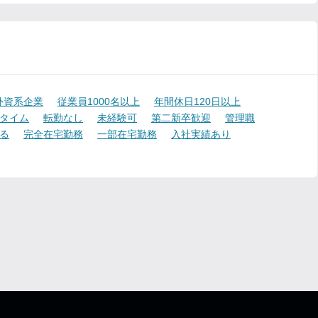
外資系企業
従業員1000名以上
年間休日120日以上
タイム
転勤なし
未経験可
第二新卒歓迎
管理職
る
完全在宅勤務
一部在宅勤務
入社実績あり