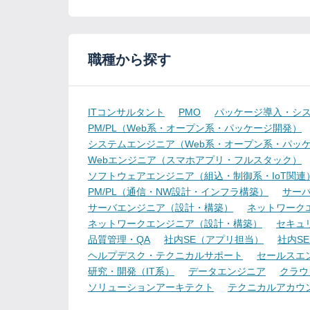
職種から探す
ITコンサルタント
PMO
パッケージ導入・シ
PM/PL（Web系・オープン系・パッケージ開発）
システムエンジニア（Web系・オープン系・パッ
Webエンジニア（スマホアプリ・フルスタック）
ソフトウェアエンジニア（組込・制御系・IoT関連
PM/PL（通信・NW設計・インフラ構築）
サー
サーバエンジニア（設計・構築）
ネットワーク
ネットワークエンジニア（設計・構築）
セキュ
品質管理・QA
社内SE（アプリ担当）
社内S
ヘルプデスク・テクニカルサポート
セールスエ
研究・開発（IT系）
データエンジニア
クラウ
ソリューションアーキテクト
テクニカルアカウ