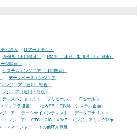
ステム導入
ITアーキテクト
PM/PL（汎用機系）
PM/PL（組込・制御系・IoT関連）
ケージ開発）
システムエンジニア（汎用機系）
）
データベースエンジニア
バエンジニア（運用・監視）
エンジニア（運用・監視）
リティスペシャリスト
プリセールス
ITセールス
E（インフラ担当）
社内SE（IT戦略・システム企画）
ンジニア
データサイエンティスト
データアナリスト
ドエンジニア
CTO・CIO・VPoE・エンジニアリングMgr
ントマネージャー
その他IT系職種