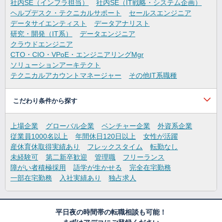
社内SE（インフラ担当）
社内SE（IT戦略・システム企画）
ヘルプデスク・テクニカルサポート
セールスエンジニア
データサイエンティスト
データアナリスト
研究・開発（IT系）
データエンジニア
クラウドエンジニア
CTO・CIO・VPoE・エンジニアリングMgr
ソリューションアーキテクト
テクニカルアカウントマネージャー
その他IT系職種
こだわり条件から探す
上場企業
グローバル企業
ベンチャー企業
外資系企業
従業員1000名以上
年間休日120日以上
女性が活躍
産休育休取得実績あり
フレックスタイム
転勤なし
未経験可
第二新卒歓迎
管理職
フリーランス
障がい者積極採用
語学が生かせる
完全在宅勤務
一部在宅勤務
入社実績あり
独占求人
平日夜の時間帯の転職相談も可能！