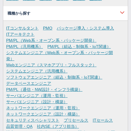
職種から探す
ITコンサルタント
PMO
パッケージ導入・システム導入
ITアーキテクト
PM/PL（Web系・オープン系・パッケージ開発）
PM/PL（汎用機系）
PM/PL（組込・制御系・IoT関連）
システムエンジニア（Web系・オープン系・パッケージ開
発）
Webエンジニア（スマホアプリ・フルスタック）
システムエンジニア（汎用機系）
ソフトウェアエンジニア（組込・制御系・IoT関連）
データベースエンジニア
PM/PL（通信・NW設計・インフラ構築）
サーバエンジニア（運用・監視）
サーバエンジニア（設計・構築）
ネットワークエンジニア（運用・監視）
ネットワークエンジニア（設計・構築）
セキュリティスペシャリスト
プリセールス
ITセールス
品質管理・QA
社内SE（アプリ担当）