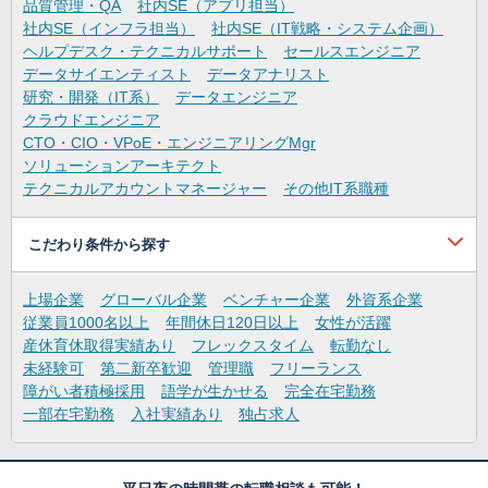
品質管理・QA
社内SE（アプリ担当）
社内SE（インフラ担当）
社内SE（IT戦略・システム企画）
ヘルプデスク・テクニカルサポート
セールスエンジニア
データサイエンティスト
データアナリスト
研究・開発（IT系）
データエンジニア
クラウドエンジニア
CTO・CIO・VPoE・エンジニアリングMgr
ソリューションアーキテクト
テクニカルアカウントマネージャー
その他IT系職種
こだわり条件から探す
上場企業
グローバル企業
ベンチャー企業
外資系企業
従業員1000名以上
年間休日120日以上
女性が活躍
産休育休取得実績あり
フレックスタイム
転勤なし
未経験可
第二新卒歓迎
管理職
フリーランス
障がい者積極採用
語学が生かせる
完全在宅勤務
一部在宅勤務
入社実績あり
独占求人