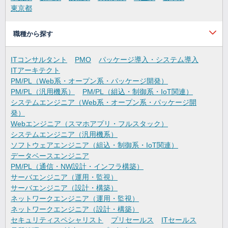
東京都
職種から探す
ITコンサルタント
PMO
パッケージ導入・システム導入
ITアーキテクト
PM/PL（Web系・オープン系・パッケージ開発）
PM/PL（汎用機系）
PM/PL（組込・制御系・IoT関連）
システムエンジニア（Web系・オープン系・パッケージ開
発）
Webエンジニア（スマホアプリ・フルスタック）
システムエンジニア（汎用機系）
ソフトウェアエンジニア（組込・制御系・IoT関連）
データベースエンジニア
PM/PL（通信・NW設計・インフラ構築）
サーバエンジニア（運用・監視）
サーバエンジニア（設計・構築）
ネットワークエンジニア（運用・監視）
ネットワークエンジニア（設計・構築）
セキュリティスペシャリスト
プリセールス
ITセールス