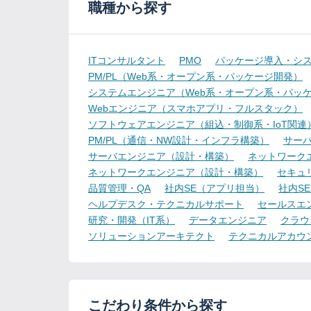
職種から探す
ITコンサルタント
PMO
パッケージ導入・シ
PM/PL（Web系・オープン系・パッケージ開発）
システムエンジニア（Web系・オープン系・パッ
Webエンジニア（スマホアプリ・フルスタック）
ソフトウェアエンジニア（組込・制御系・IoT関連
PM/PL（通信・NW設計・インフラ構築）
サー
サーバエンジニア（設計・構築）
ネットワーク
ネットワークエンジニア（設計・構築）
セキュ
品質管理・QA
社内SE（アプリ担当）
社内S
ヘルプデスク・テクニカルサポート
セールスエ
研究・開発（IT系）
データエンジニア
クラウ
ソリューションアーキテクト
テクニカルアカウ
こだわり条件から探す