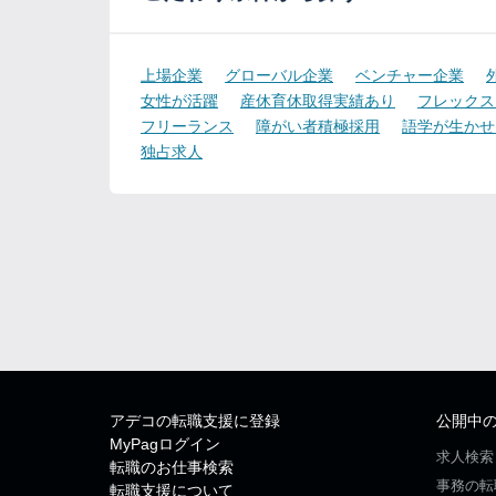
上場企業
グローバル企業
ベンチャー企業
女性が活躍
産休育休取得実績あり
フレックス
フリーランス
障がい者積極採用
語学が生かせ
独占求人
アデコの転職支援に登録
公開中
MyPagログイン
求人検索
転職のお仕事検索
事務の転
転職支援について