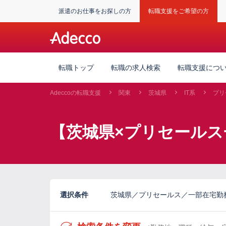
派遣のお仕事をお探しの方
転職支援をご希望の方
転職トップ
転職の求人検索
転職支援につ
Adeccoの転職支援
関東
茨城県
IT系
プリ
【茨城県×プリセールス
選択条件
茨城県／プリセールス／一部在宅勤