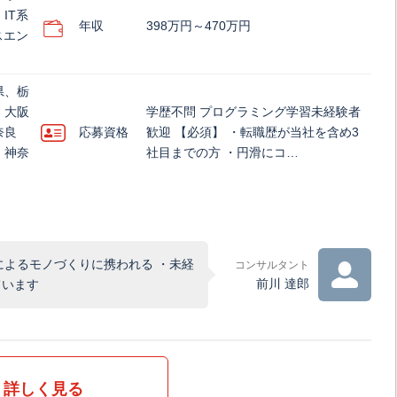
IT系
年収
398万円～470万円
スエン
県、栃
、大阪
学歴不問 プログラミング学習未経験者
奈良
応募資格
歓迎 【必須】 ・転職歴が当社を含め3
、神奈
社目までの方 ・円滑にコ…
によるモノづくりに携われる ・未経
コンサルタント
前川 達郎
ています
詳しく見る