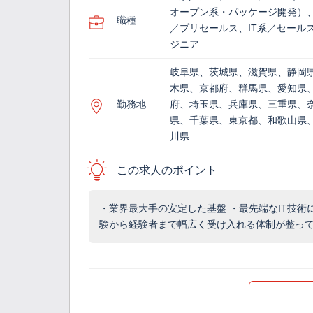
オープン系・パッケージ開発）、
職種
／プリセールス、IT系／セール
ジニア
岐阜県、茨城県、滋賀県、静岡
木県、京都府、群馬県、愛知県
勤務地
府、埼玉県、兵庫県、三重県、
県、千葉県、東京都、和歌山県
川県
この求人のポイント
・業界最大手の安定した基盤 ・最先端なIT技術
験から経験者まで幅広く受け入れる体制が整っ