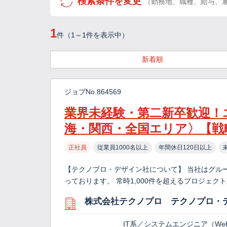
検索条件を変更
（勤務地、職種、給与、
1
件（1～1件を表示中）
新着順
ジョブNo.864569
業界未経験・第二新卒歓迎！
海・関西・全国エリア〉【戦
正社員
従業員1000名以上
年間休日120日以上
【テクノプロ・デザイン社について】 当社はグル
っております。 常時1,000件を超えるプロジェ
株式会社テクノプロ テクノプロ・
IT系／システムエンジニア（We