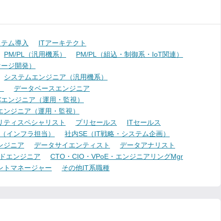
ステム導入
ITアーキテクト
PM/PL（汎用機系）
PM/PL（組込・制御系・IoT関連）
ケージ開発）
システムエンジニア（汎用機系）
）
データベースエンジニア
バエンジニア（運用・監視）
エンジニア（運用・監視）
リティスペシャリスト
プリセールス
ITセールス
E（インフラ担当）
社内SE（IT戦略・システム企画）
ンジニア
データサイエンティスト
データアナリスト
ドエンジニア
CTO・CIO・VPoE・エンジニアリングMgr
ントマネージャー
その他IT系職種