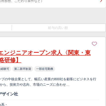
雇用形態、こだわり条件など）
給与の高い順
エンジニアオープン求人〈関東・東
略研修】
未経験可
第二新卒歓迎
一部在宅勤務
ープの中核企業として、幅広い産業の800社を顧客にビジネスを行
クトから、技術力や志向、市場のニーズに合わせ…
デザイン社
b系・