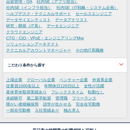
品質管理・QA
社内SE（アプリ担当）
社内SE（インフラ担当）
社内SE（IT戦略・システム企画）
ヘルプデスク・テクニカルサポート
セールスエンジニア
データサイエンティスト
データアナリスト
研究・開発（IT系）
データエンジニア
クラウドエンジニア
CTO・CIO・VPoE・エンジニアリングMgr
ソリューションアーキテクト
テクニカルアカウントマネージャー
その他IT系職種
こだわり条件から探す
上場企業
グローバル企業
ベンチャー企業
外資系企業
従業員1000名以上
年間休日120日以上
女性が活躍
産休育休取得実績あり
フレックスタイム
転勤なし
未経験可
第二新卒歓迎
管理職
フリーランス
障がい者積極採用
語学が生かせる
完全在宅勤務
一部在宅勤務
入社実績あり
独占求人