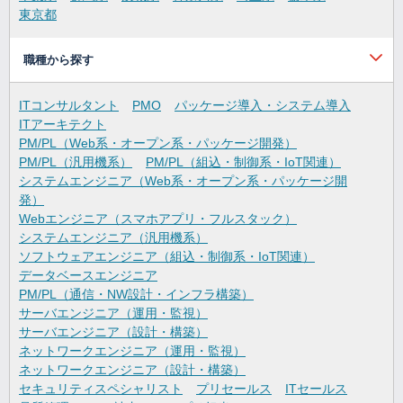
東京都
職種から探す
ITコンサルタント
PMO
パッケージ導入・システム導入
ITアーキテクト
PM/PL（Web系・オープン系・パッケージ開発）
PM/PL（汎用機系）
PM/PL（組込・制御系・IoT関連）
システムエンジニア（Web系・オープン系・パッケージ開
発）
Webエンジニア（スマホアプリ・フルスタック）
システムエンジニア（汎用機系）
ソフトウェアエンジニア（組込・制御系・IoT関連）
データベースエンジニア
PM/PL（通信・NW設計・インフラ構築）
サーバエンジニア（運用・監視）
サーバエンジニア（設計・構築）
ネットワークエンジニア（運用・監視）
ネットワークエンジニア（設計・構築）
セキュリティスペシャリスト
プリセールス
ITセールス