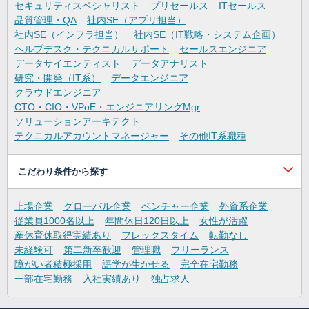
セキュリティスペシャリスト
プリセールス
ITセールス
品質管理・QA
社内SE（アプリ担当）
社内SE（インフラ担当）
社内SE（IT戦略・システム企画）
ヘルプデスク・テクニカルサポート
セールスエンジニア
データサイエンティスト
データアナリスト
研究・開発（IT系）
データエンジニア
クラウドエンジニア
CTO・CIO・VPoE・エンジニアリングMgr
ソリューションアーキテクト
テクニカルアカウントマネージャー
その他IT系職種
こだわり条件から探す
上場企業
グローバル企業
ベンチャー企業
外資系企業
従業員1000名以上
年間休日120日以上
女性が活躍
産休育休取得実績あり
フレックスタイム
転勤なし
未経験可
第二新卒歓迎
管理職
フリーランス
障がい者積極採用
語学が生かせる
完全在宅勤務
一部在宅勤務
入社実績あり
独占求人