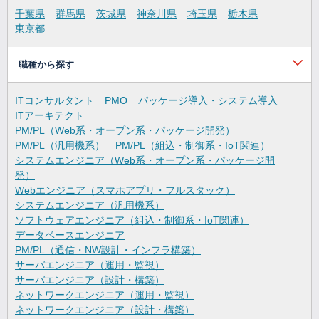
千葉県
群馬県
茨城県
神奈川県
埼玉県
栃木県
東京都
職種から探す
ITコンサルタント
PMO
パッケージ導入・システム導入
ITアーキテクト
PM/PL（Web系・オープン系・パッケージ開発）
PM/PL（汎用機系）
PM/PL（組込・制御系・IoT関連）
システムエンジニア（Web系・オープン系・パッケージ開
発）
Webエンジニア（スマホアプリ・フルスタック）
システムエンジニア（汎用機系）
ソフトウェアエンジニア（組込・制御系・IoT関連）
データベースエンジニア
PM/PL（通信・NW設計・インフラ構築）
サーバエンジニア（運用・監視）
サーバエンジニア（設計・構築）
ネットワークエンジニア（運用・監視）
ネットワークエンジニア（設計・構築）