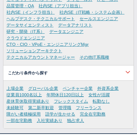
品質管理・QA
社内SE（アプリ担当）
社内SE（インフラ担当）
社内SE（IT戦略・システム企画）
ヘルプデスク・テクニカルサポート
セールスエンジニア
データサイエンティスト
データアナリスト
研究・開発（IT系）
データエンジニア
クラウドエンジニア
CTO・CIO・VPoE・エンジニアリングMgr
ソリューションアーキテクト
テクニカルアカウントマネージャー
その他IT系職種
こだわり条件から探す
上場企業
グローバル企業
ベンチャー企業
外資系企業
従業員1000名以上
年間休日120日以上
女性が活躍
産休育休取得実績あり
フレックスタイム
転勤なし
未経験可
第二新卒歓迎
管理職
フリーランス
障がい者積極採用
語学が生かせる
完全在宅勤務
一部在宅勤務
入社実績あり
独占求人