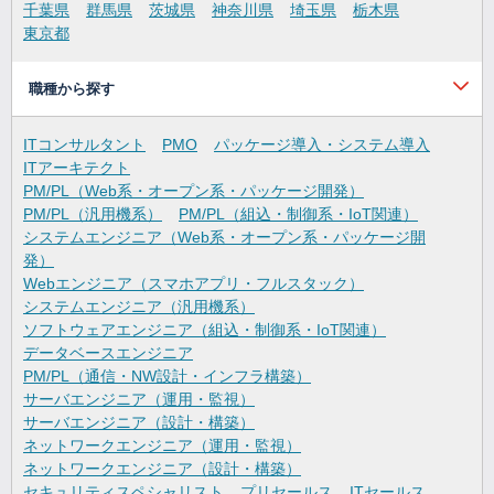
千葉県
群馬県
茨城県
神奈川県
埼玉県
栃木県
東京都
職種から探す
ITコンサルタント
PMO
パッケージ導入・システム導入
ITアーキテクト
PM/PL（Web系・オープン系・パッケージ開発）
PM/PL（汎用機系）
PM/PL（組込・制御系・IoT関連）
システムエンジニア（Web系・オープン系・パッケージ開
発）
Webエンジニア（スマホアプリ・フルスタック）
システムエンジニア（汎用機系）
ソフトウェアエンジニア（組込・制御系・IoT関連）
データベースエンジニア
PM/PL（通信・NW設計・インフラ構築）
サーバエンジニア（運用・監視）
サーバエンジニア（設計・構築）
ネットワークエンジニア（運用・監視）
ネットワークエンジニア（設計・構築）
セキュリティスペシャリスト
プリセールス
ITセールス