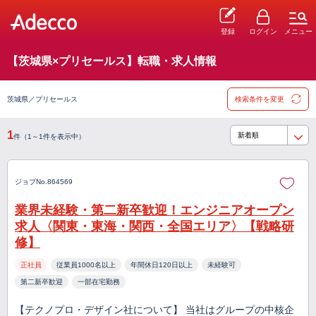
登録
ログイン
メニュー
【茨城県×プリセールス】転職・求人情報
茨城県／プリセールス
検索条件を変更
1
件（1～1件を表示中）
ジョブNo.864569
業界未経験・第二新卒歓迎！エンジニアオープン
求人〈関東・東海・関西・全国エリア〉【戦略研
修】
正社員
従業員1000名以上
年間休日120日以上
未経験可
第二新卒歓迎
一部在宅勤務
【テクノプロ・デザイン社について】 当社はグループの中核企