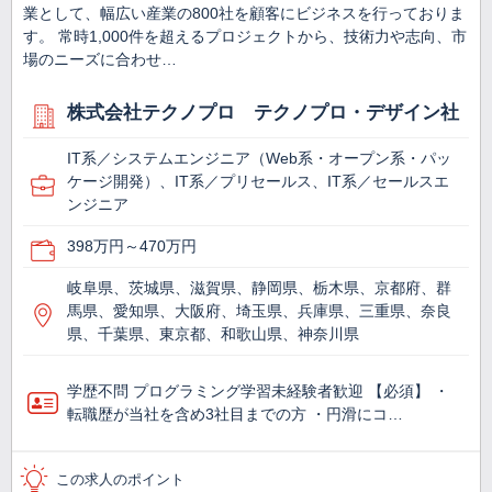
業として、幅広い産業の800社を顧客にビジネスを行っておりま
す。 常時1,000件を超えるプロジェクトから、技術力や志向、市
場のニーズに合わせ…
株式会社テクノプロ テクノプロ・デザイン社
IT系／システムエンジニア（Web系・オープン系・パッ
ケージ開発）、IT系／プリセールス、IT系／セールスエ
ンジニア
398万円～470万円
岐阜県、茨城県、滋賀県、静岡県、栃木県、京都府、群
馬県、愛知県、大阪府、埼玉県、兵庫県、三重県、奈良
県、千葉県、東京都、和歌山県、神奈川県
学歴不問 プログラミング学習未経験者歓迎 【必須】 ・
転職歴が当社を含め3社目までの方 ・円滑にコ…
この求人のポイント