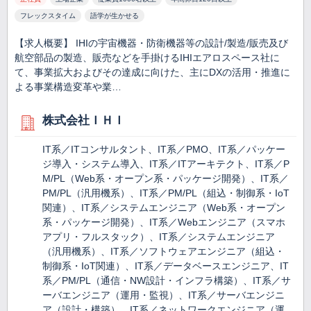
フレックスタイム
語学が生かせる
【求人概要】 IHIの宇宙機器・防衛機器等の設計/製造/販売及び
航空部品の製造、販売などを手掛けるIHIエアロスペース社に
て、事業拡大およびその達成に向けた、主にDXの活用・推進に
よる事業構造変革や業…
株式会社ＩＨＩ
IT系／ITコンサルタント、IT系／PMO、IT系／パッケー
ジ導入・システム導入、IT系／ITアーキテクト、IT系／P
M/PL（Web系・オープン系・パッケージ開発）、IT系／
PM/PL（汎用機系）、IT系／PM/PL（組込・制御系・IoT
関連）、IT系／システムエンジニア（Web系・オープン
系・パッケージ開発）、IT系／Webエンジニア（スマホ
アプリ・フルスタック）、IT系／システムエンジニア
（汎用機系）、IT系／ソフトウェアエンジニア（組込・
制御系・IoT関連）、IT系／データベースエンジニア、IT
系／PM/PL（通信・NW設計・インフラ構築）、IT系／サ
ーバエンジニア（運用・監視）、IT系／サーバエンジニ
ア（設計・構築）、IT系／ネットワークエンジニア（運