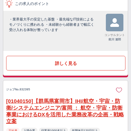
この求人のポイント
・業界最大手の安定した基盤 ・最先端なIT技術による
モノづくりに携われる ・未経験から経験者まで幅広く
受け入れる体制が整っています
コンサルタント
前川 達郎
詳しく見る
ジョブNo.832395
[01040150]【群馬県富岡市】IHI/航空・宇宙・防
衛/システムエンジニア/富岡 ： 航空・宇宙・防衛
事業におけるDXを活用した業務改革の企画・戦略
立案
正社員
上場企業
従業員1000名以上
年間休日120日以上