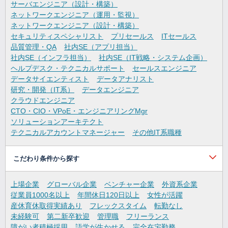
サーバエンジニア（設計・構築）
ネットワークエンジニア（運用・監視）
ネットワークエンジニア（設計・構築）
セキュリティスペシャリスト
プリセールス
ITセールス
品質管理・QA
社内SE（アプリ担当）
社内SE（インフラ担当）
社内SE（IT戦略・システム企画）
ヘルプデスク・テクニカルサポート
セールスエンジニア
データサイエンティスト
データアナリスト
研究・開発（IT系）
データエンジニア
クラウドエンジニア
CTO・CIO・VPoE・エンジニアリングMgr
ソリューションアーキテクト
テクニカルアカウントマネージャー
その他IT系職種
こだわり条件から探す
上場企業
グローバル企業
ベンチャー企業
外資系企業
従業員1000名以上
年間休日120日以上
女性が活躍
産休育休取得実績あり
フレックスタイム
転勤なし
未経験可
第二新卒歓迎
管理職
フリーランス
障がい者積極採用
語学が生かせる
完全在宅勤務