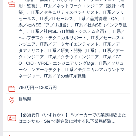
用・監視）、IT系／ネットワークエンジニア（設計・構
築）、IT系／セキュリティスペシャリスト、IT系／プリ
セールス、IT系／ITセールス、IT系／品質管理・QA、IT
系／社内SE（アプリ担当）、IT系／社内SE（インフラ担
当）、IT系／社内SE（IT戦略・システム企画）、IT系／
ヘルプデスク・テクニカルサポート、IT系／セールスエ
ンジニア、IT系／データサイエンティスト、IT系／デー
タアナリスト、IT系／研究・開発（IT系）、IT系／デー
タエンジニア、IT系／クラウドエンジニア、IT系／CT
O・CIO・VPoE・エンジニアリングMgr、IT系／ソリュ
ーションアーキテクト、IT系／テクニカルアカウントマ
ネージャー、IT系／その他IT系職種
780万円～1300万円
群馬県
【必須要件（いずれか）】 ※メーカーでの業務経験また
はコンサル・SIerで製造業に対する以下業務経験…