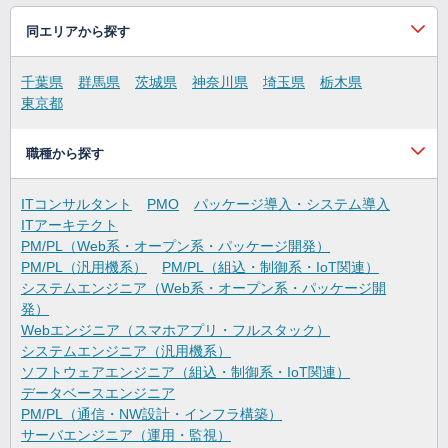
同エリアから探す
千葉県
群馬県
茨城県
神奈川県
埼玉県
栃木県
東京都
職種から探す
ITコンサルタント
PMO
パッケージ導入・システム導入
ITアーキテクト
PM/PL（Web系・オープン系・パッケージ開発）
PM/PL（汎用機系）
PM/PL（組込・制御系・IoT関連）
システムエンジニア（Web系・オープン系・パッケージ開
発）
Webエンジニア（スマホアプリ・フルスタック）
システムエンジニア（汎用機系）
ソフトウェアエンジニア（組込・制御系・IoT関連）
データベースエンジニア
PM/PL（通信・NW設計・インフラ構築）
サーバエンジニア（運用・監視）