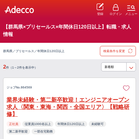
登録
ログイン
メニュー
【群馬県×プリセールス×年間休日120日以上】転職・求人
情報
群馬県／プリセールス／年間休日120日以上
検索条件を変更
2
件（1～2件を表示中）
ジョブNo.864569
業界未経験・第二新卒歓迎！エンジニアオープン
求人〈関東・東海・関西・全国エリア〉【戦略研
修】
正社員
従業員1000名以上
年間休日120日以上
未経験可
第二新卒歓迎
一部在宅勤務