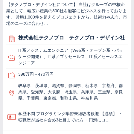
【テクノプロ・デザイン社について】 当社はグループの中核企
業として、幅広い産業の800社を顧客にビジネスを行っておりま
す。 常時1,000件を超えるプロジェクトから、技術力や志向、市
場のニーズに合わせ…
株式会社テクノプロ テクノプロ・デザイン社
IT系／システムエンジニア（Web系・オープン系・パッ
ケージ開発）、IT系／プリセールス、IT系／セールスエ
ンジニア
398万円～470万円
岐阜県、茨城県、滋賀県、静岡県、栃木県、京都府、群
馬県、愛知県、大阪府、埼玉県、兵庫県、三重県、奈良
県、千葉県、東京都、和歌山県、神奈川県
学歴不問 プログラミング学習未経験者歓迎 【必須】 ・
転職歴が当社を含め3社目までの方 ・円滑にコ…