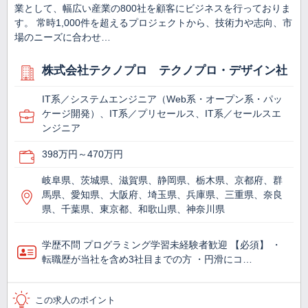
業として、幅広い産業の800社を顧客にビジネスを行っておりま
す。 常時1,000件を超えるプロジェクトから、技術力や志向、市
場のニーズに合わせ…
株式会社テクノプロ テクノプロ・デザイン社
IT系／システムエンジニア（Web系・オープン系・パッ
ケージ開発）、IT系／プリセールス、IT系／セールスエ
ンジニア
398万円～470万円
岐阜県、茨城県、滋賀県、静岡県、栃木県、京都府、群
馬県、愛知県、大阪府、埼玉県、兵庫県、三重県、奈良
県、千葉県、東京都、和歌山県、神奈川県
学歴不問 プログラミング学習未経験者歓迎 【必須】 ・
転職歴が当社を含め3社目までの方 ・円滑にコ…
この求人のポイント