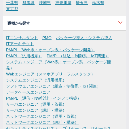
千葉県
群馬県
茨城県
神奈川県
埼玉県
栃木県
東京都
職種から探す
ITコンサルタント
PMO
パッケージ導入・システム導入
ITアーキテクト
PM/PL（Web系・オープン系・パッケージ開発）
PM/PL（汎用機系）
PM/PL（組込・制御系・IoT関連）
システムエンジニア（Web系・オープン系・パッケージ開
発）
Webエンジニア（スマホアプリ・フルスタック）
システムエンジニア（汎用機系）
ソフトウェアエンジニア（組込・制御系・IoT関連）
データベースエンジニア
PM/PL（通信・NW設計・インフラ構築）
サーバエンジニア（運用・監視）
サーバエンジニア（設計・構築）
ネットワークエンジニア（運用・監視）
ネットワークエンジニア（設計・構築）
セキュリティスペシャリスト
プリセールス
ITセールス