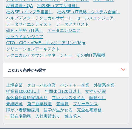
品質管理・QA
社内SE（アプリ担当）
社内SE（インフラ担当）
社内SE（IT戦略・システム企画）
ヘルプデスク・テクニカルサポート
セールスエンジニア
データサイエンティスト
データアナリスト
研究・開発（IT系）
データエンジニア
クラウドエンジニア
CTO・CIO・VPoE・エンジニアリングMgr
ソリューションアーキテクト
テクニカルアカウントマネージャー
その他IT系職種
こだわり条件から探す
上場企業
グローバル企業
ベンチャー企業
外資系企業
従業員1000名以上
年間休日120日以上
女性が活躍
産休育休取得実績あり
フレックスタイム
転勤なし
未経験可
第二新卒歓迎
管理職
フリーランス
障がい者積極採用
語学が生かせる
完全在宅勤務
一部在宅勤務
入社実績あり
独占求人