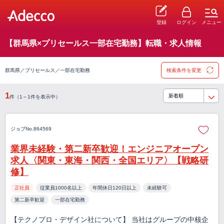
登録
ログイン
メニュー
【群馬県×プリセールス一部在宅勤務】転職・求人情報
群馬県／プリセールス／一部在宅勤務
検索条件を変更
1
件（1～1件を表示中）
ジョブNo.864569
業界未経験・第二新卒歓迎！エンジニアオープン
求人〈関東・東海・関西・全国エリア〉【戦略研
修】
正社員
従業員1000名以上
年間休日120日以上
未経験可
第二新卒歓迎
一部在宅勤務
【テクノプロ・デザイン社について】 当社はグループの中核企